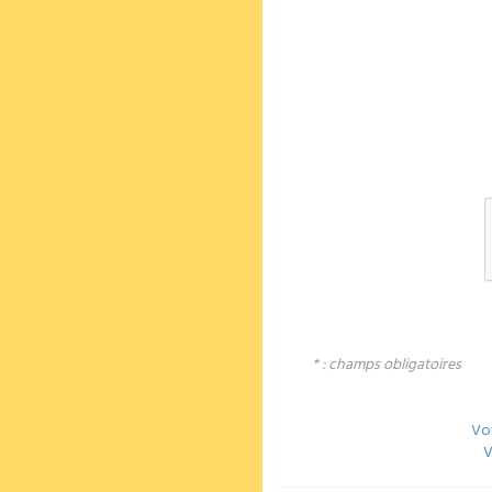
* : champs obligatoires
Vou
V