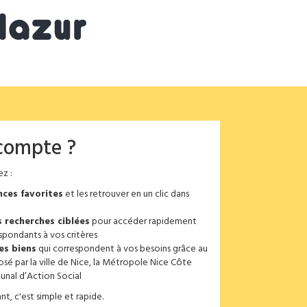
 compte ?
z :
ces favorites
et les retrouver en un clic dans
 recherches ciblées
pour accéder rapidement
spondants à vos critères
es biens
qui correspondent à vos besoins grâce au
osé par la ville de Nice, la Métropole Nice Côte
unal d’Action Social
, c'est simple et rapide.