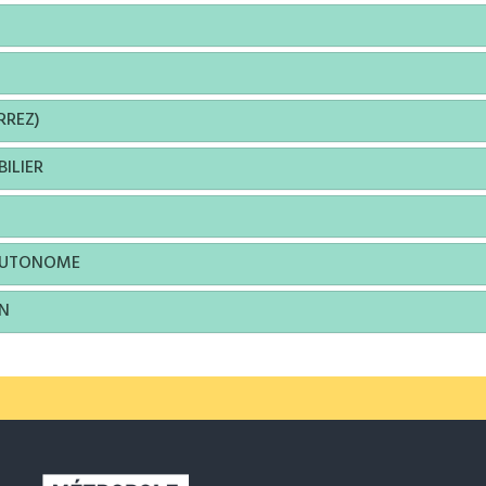
RREZ)
ILIER
T
AUTONOME
EN