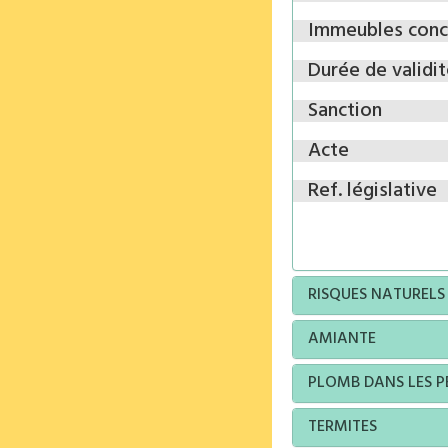
Immeubles conc
Durée de validi
Sanction
Acte
Ref. législative
RISQUES NATURELS
AMIANTE
PLOMB DANS LES P
TERMITES