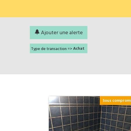
Ajouter une alerte
Achat
Type de transaction =>
Sous comprom