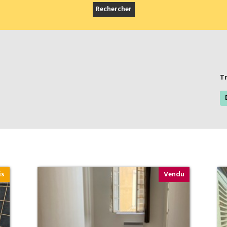
Tr
is
Vendu